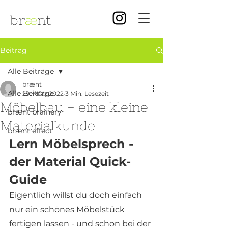
br
æ
nt
Beitrag
Alle Beiträge
brænt
Alle Beiträge
29. März 2022
3 Min. Lesezeit
Möbelbau - eine kleine
brænt brainery
Materialkunde
brænt effect
Lern Möbelsprech - 
der Material Quick-
Guide
Eigentlich willst du doch einfach 
nur ein schönes Möbelstück 
fertigen lassen - und schon bei der 