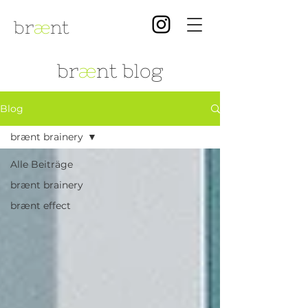
br
æ
nt
br
æ
nt blog
Blog
brænt brainery
Alle Beiträge
brænt brainery
brænt effect