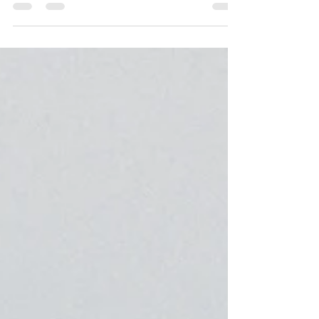
das leisten? Lohnt sich das überhaupt? Dazu
können...